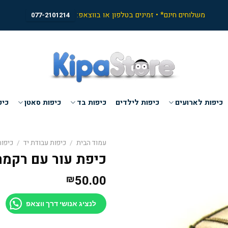
משלוחים חינם* • זמינים בטלפון או בווצאפ:
077-2101214
כיפות לארועים
כיפות לילדים
כיפות בד
כיפות סאטן
כיפ
עמוד הבית
/
כיפות עבודת יד
/
כיפות
כיפת עור עם רקמת
50.00
₪
לנציג אנושי דרך ווצאפ