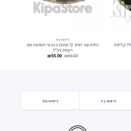
כיפות עור
לל קליפס
כיפת עור הפוך (ג'אמס) בצבעי הסוואה עם
כי
רקמת צה"ל
המחיר
המחיר
₪
55.00
₪
65.00
המקורי
הנוכחי
היה:
הוא:
₪55.00.
₪65.00.
כיפות בד
כיפות עור