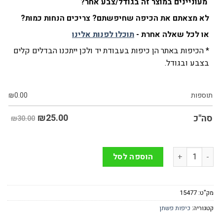
מעוניינים במוצר זה בגודל/צבע אחר?
לא מצאתם את הכיפה שחיפשתם? צריכים הנחות כמות?
או לכל שאלה אחרת -
תוכלו לפנות אלינו
* הכיפות באתר הן כיפות בעבודת יד ולכן ייתכנו הבדלים קלים
בצבע ובגודל.
תוספות
0.00
₪
₪
25.00
סה"כ
₪30.00
כמות של כיפה פשתן בצבע לבן כולל קליפס פנימי (להנחת כמות צרו 
הוספה לסל
מק"ט:
15477
קטגוריה:
כיפות פשתן