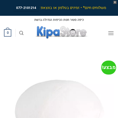
X
משלוחים חינם* • זמינים בטלפון או בווצאפ:
077-2101214
Ski
כיפה סטור חנות הכיפות הגדולה ברשת
t
conten
0
מבצע!