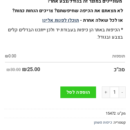
מעוניינים במוצר זה בגודל/צבע אחר?
לא מצאתם את הכיפה שחיפשתם? צריכים הנחות כמות?
או לכל שאלה אחרת -
תוכלו לפנות אלינו
* הכיפות באתר הן כיפות בעבודת יד ולכן ייתכנו הבדלים קלים
בצבע ובגודל.
תוספות
0.00
₪
₪
25.00
סה"כ
₪30.00
כמות של כיפה פשתן בצבע אפור כהה כולל קליפס פנימי (להנחת כמות
הוספה לסל
מק"ט:
15472
קטגוריה:
כיפות פשתן