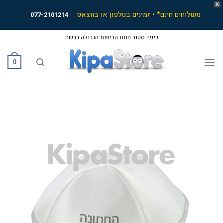
X
משלוחים חינם* • זמינים בטלפון או בווצאפ:
077-2101214
Ski
כיפה סטור חנות הכיפות הגדולה ברשת
t
conten
0