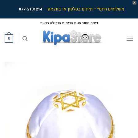
X
משלוחים חינם* • זמינים בטלפון או בווצאפ:
077-2101214
Ski
כיפה סטור חנות הכיפות הגדולה ברשת
t
conten
0