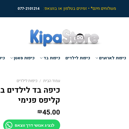
משלוחים חינם* • זמינים בטלפון או בווצאפ:
077-2101214
כיפות לארועים
כיפות לילדים
כיפות בד
כיפות סאטן
כיפ
עמוד הבית
/
כיפות לילדים
כיפה בד לילדים בצ
קליפס פנימי
45.00
₪
לנציג אנושי דרך ווצאפ