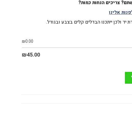
ם? צריכים הנחות כמות?
פנות אלינו
 יד ולכן ייתכנו הבדלים קלים בצבע ובגודל.
₪
0.00
₪
45.00
ור דוגמת " חורים " כולל קליפס פנימי