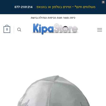
X
משלוחים חינם* • זמינים בטלפון או בווצאפ:
077-2101214
Ski
כיפה סטור חנות הכיפות הגדולה ברשת
t
conten
0