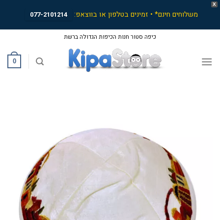
X
משלוחים חינם* • זמינים בטלפון או בווצאפ:
077-2101214
Ski
כיפה סטור חנות הכיפות הגדולה ברשת
t
conten
0