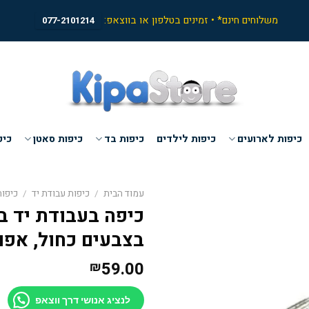
משלוחים חינם* • זמינים בטלפון או בווצאפ:
077-2101214
כיפות לארועים
כיפות לילדים
כיפות בד
כיפות סאטן
כיפ
עמוד הבית
/
כיפות עבודת יד
/
כיפו
כיפה בעבודת יד ב
בצבעים כחול, אפור
59.00
₪
לנציג אנושי דרך ווצאפ