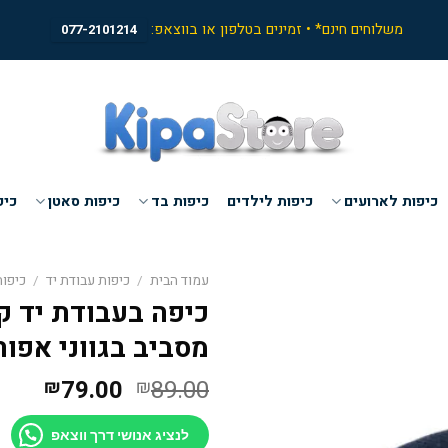
משלוחים חינם* • זמינים בטלפון או בווצאפ:
077-2101214
כיפות לארועים
כיפות לילדים
כיפות בד
כיפות סאטן
כיפ
עמוד הבית
/
כיפות עבודת יד
/
כיפו
כיפה בעבודת יד ק
מסביב בגווני אפור גודל 
המחיר
המחי
79.00
89.00
₪
₪
המקורי
הנוכח
היה:
הוא:
לנציג אנושי דרך ווצאפ