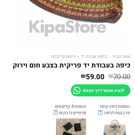
עמוד הבית
/
כיפות עבודת יד
/
כיפות פריקיות
כיפה בעבודת יד פריקית בצבע חום וירוק
המחיר
המחיר
59.00
70.00
₪
₪
המקורי
הנוכחי
היה:
הוא:
לנציג אנושי דרך ווצאפ
₪59.00.
₪70.00.
הוספת כיפה קיפר
הוספת 4 קליפסים
מדבקות לכיפה
?
פנימיים נדבקים
?