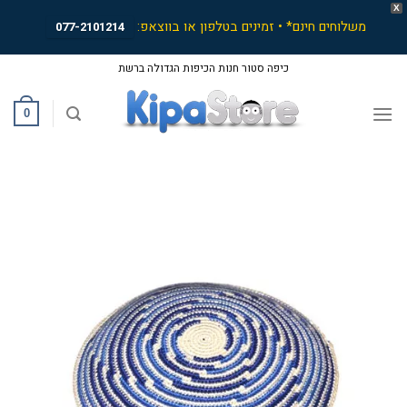
X
משלוחים חינם* • זמינים בטלפון או בווצאפ:
077-2101214
Ski
כיפה סטור חנות הכיפות הגדולה ברשת
t
conten
0