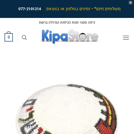
X
משלוחים חינם* • זמינים בטלפון או בווצאפ:
077-2101214
Ski
כיפה סטור חנות הכיפות הגדולה ברשת
t
conten
0