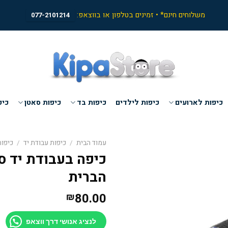
משלוחים חינם* • זמינים בטלפון או בווצאפ:
077-2101214
כיפות לארועים
כיפות לילדים
כיפות בד
כיפות סאטן
כיפ
עמוד הבית
/
כיפות עבודת יד
/
כיפות
כיפה בעבודת יד ס
הברית
80.00
₪
לנציג אנושי דרך ווצאפ