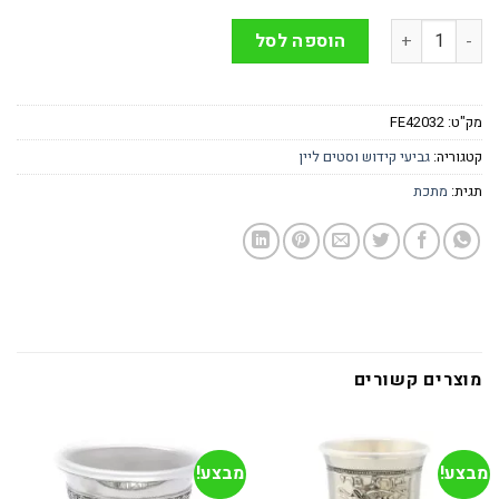
כמות של כוס קידוש מהודרת • ציפוי כסף 925
הוספה לסל
מק"ט:
FE42032
קטגוריה:
גביעי קידוש וסטים ליין
תגית:
מתכת
מוצרים קשורים
מבצע!
מבצע!