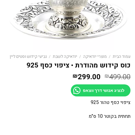
עמוד הבית
/
מוצרי יודאיקה
/
יודאיקה לשבת
/
גביעי קידוש וסטים ליין
כוס קידוש מהודרת • ציפוי כסף 925
המחיר
המחיר
299.00
499.00
₪
₪
המקורי
הנוכחי
היה:
הוא:
לנציג אנושי דרך ווצאפ
₪299.00.
₪499.00.
ציפוי כסף טהור 925
תחתית בקוטר 10 ס"מ