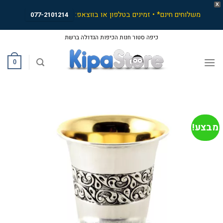
X
משלוחים חינם* • זמינים בטלפון או בווצאפ:
077-2101214
Ski
כיפה סטור חנות הכיפות הגדולה ברשת
t
conten
0
מבצע!