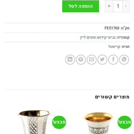
כמות של כוס קידוש מהודרת רימונים • קריסטל
הוספה לסל
מק"ט:
FE51763
קטגוריה:
גביעי קידוש וסטים ליין
תגית:
קריסטל
מוצרים קשורים
מבצע!
מבצע!