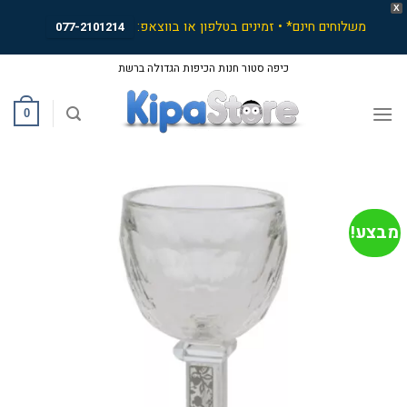
X
משלוחים חינם* • זמינים בטלפון או בווצאפ:
077-2101214
Ski
כיפה סטור חנות הכיפות הגדולה ברשת
t
conten
0
מבצע!