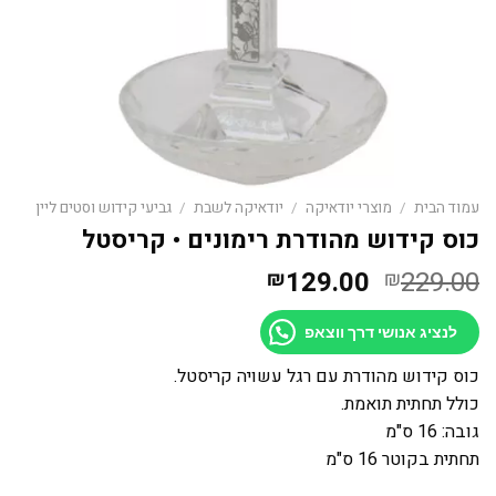
עמוד הבית
/
מוצרי יודאיקה
/
יודאיקה לשבת
/
גביעי קידוש וסטים ליין
כוס קידוש מהודרת רימונים • קריסטל
המחיר
המחיר
129.00
229.00
₪
₪
המקורי
הנוכחי
היה:
הוא:
לנציג אנושי דרך ווצאפ
₪129.00.
₪229.00.
כוס קידוש מהודרת עם רגל עשויה קריסטל.
כולל תחתית תואמת.
גובה: 16 ס"מ
תחתית בקוטר 16 ס"מ